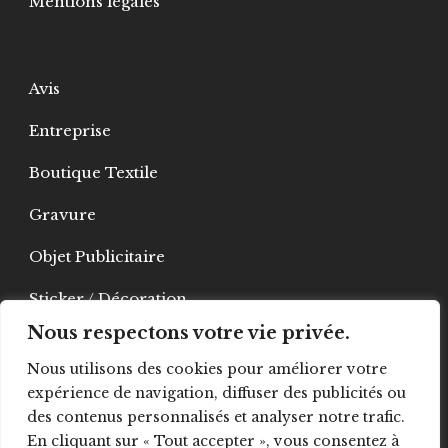
Mentions légales
Avis
Entreprise
Boutique Textile
Gravure
Objet Publicitaire
Sticker / Décoration
Nous respectons votre vie privée.
PLV
Nous utilisons des cookies pour améliorer votre
Signalétique
expérience de navigation, diffuser des publicités ou
des contenus personnalisés et analyser notre trafic.
Vitrophanie
En cliquant sur « Tout accepter », vous consentez à