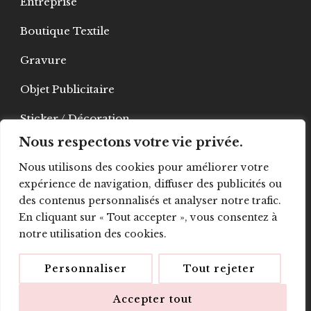
Entreprise
Boutique Textile
Gravure
Objet Publicitaire
Sticker / Décoration
Nous respectons votre vie privée.
PLV
Nous utilisons des cookies pour améliorer votre
Signalétique
expérience de navigation, diffuser des publicités ou
des contenus personnalisés et analyser notre trafic.
Vitrophanie
En cliquant sur « Tout accepter », vous consentez à
notre utilisation des cookies.
Véhicules
Contact
Personnaliser
Tout rejeter
Accepter tout